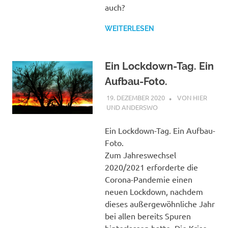
auch?
WEITERLESEN
Ein Lockdown-Tag. Ein
Aufbau-Foto.
19. DEZEMBER 2020
STEPHAN
VON HIER
UND ANDERSWO
Ein Lockdown-Tag. Ein Aufbau-
Foto.
Zum Jahreswechsel
2020/2021 erforderte die
Corona-Pandemie einen
neuen Lockdown, nachdem
dieses außergewöhnliche Jahr
bei allen bereits Spuren
hinterlassen hatte. Die Krise