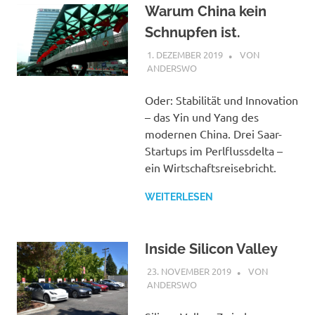
Warum China kein
Schnupfen ist.
1. DEZEMBER 2019
STEPHAN
VON
ANDERSWO
Oder: Stabilität und Innovation
– das Yin und Yang des
modernen China. Drei Saar-
Startups im Perlflussdelta –
ein Wirtschaftsreisebricht.
WEITERLESEN
Inside Silicon Valley
23. NOVEMBER 2019
STEPHAN
VON
ANDERSWO