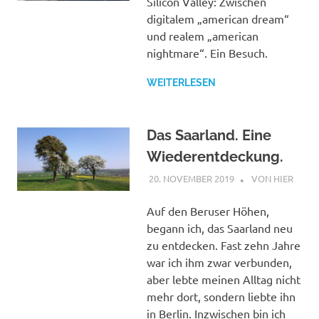
Silicon Valley: Zwischen
digitalem „american dream“
und realem „american
nightmare“. Ein Besuch.
WEITERLESEN
Das Saarland. Eine
Wiederentdeckung.
20. NOVEMBER 2019
STEPHAN
VON HIER
Auf den Beruser Höhen,
begann ich, das Saarland neu
zu entdecken. Fast zehn Jahre
war ich ihm zwar verbunden,
aber lebte meinen Alltag nicht
mehr dort, sondern liebte ihn
in Berlin. Inzwischen bin ich