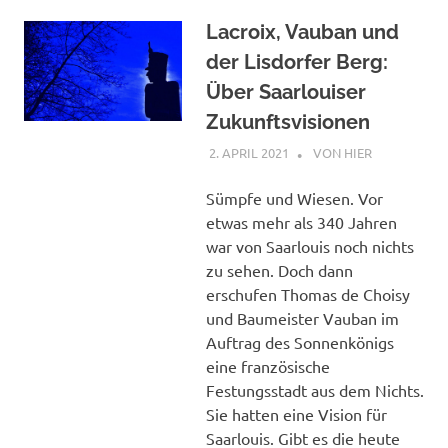
Lacroix, Vauban und
der Lisdorfer Berg:
Über Saarlouiser
Zukunftsvisionen
2. APRIL 2021
STEPHAN
VON HIER
Sümpfe und Wiesen. Vor
etwas mehr als 340 Jahren
war von Saarlouis noch nichts
zu sehen. Doch dann
erschufen Thomas de Choisy
und Baumeister Vauban im
Auftrag des Sonnenkönigs
eine französische
Festungsstadt aus dem Nichts.
Sie hatten eine Vision für
Saarlouis. Gibt es die heute