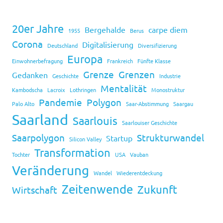
20er Jahre
Bergehalde
carpe diem
1955
Berus
Corona
Digitalisierung
Deutschland
Diversifizierung
Europa
Einwohnerbefragung
Frankreich
Fünfte Klasse
Grenze
Grenzen
Gedanken
Geschichte
Industrie
Mentalität
Kambodscha
Lacroix
Lothringen
Monostruktur
Pandemie
Polygon
Palo Alto
Saar-Abstimmung
Saargau
Saarland
Saarlouis
Saarlouiser Geschichte
Saarpolygon
Strukturwandel
Startup
Silicon Valley
Transformation
Tochter
USA
Vauban
Veränderung
Wandel
Wiederentdeckung
Zeitenwende
Zukunft
Wirtschaft