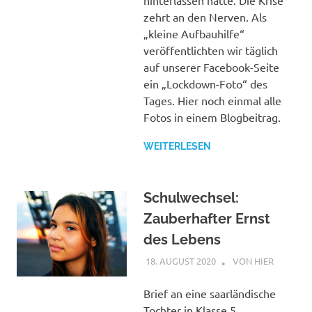
zehrt an den Nerven. Als
„kleine Aufbauhilfe“
veröffentlichten wir täglich
auf unserer Facebook-Seite
ein „Lockdown-Foto“ des
Tages. Hier noch einmal alle
Fotos in einem Blogbeitrag.
WEITERLESEN
Schulwechsel:
Zauberhafter Ernst
des Lebens
18. AUGUST 2020
STEPHAN
VON HIER
Brief an eine saarländische
Tochter in Klasse 5