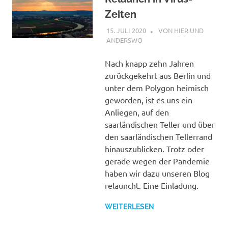
Zeiten
15. JULI 2020
STEPHAN
VON HIER UND
ANDERSWO
Nach knapp zehn Jahren
zurückgekehrt aus Berlin und
unter dem Polygon heimisch
geworden, ist es uns ein
Anliegen, auf den
saarländischen Teller und über
den saarländischen Tellerrand
hinauszublicken. Trotz oder
gerade wegen der Pandemie
haben wir dazu unseren Blog
relauncht. Eine Einladung.
WEITERLESEN