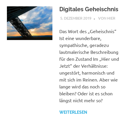
Digitales Geheischnis
5. DEZEMBER 2019
STEPHAN
VON HIER
Das Wort des „Geheischnis“
Ist eine wunderbare,
sympathische, geradezu
lautmalerische Beschreibung
für den Zustand Im „Hier und
Jetzt“ der Verhältnisse:
ungestört, harmonisch und
mit sich im Reinen. Aber wie
lange wird das noch so
bleiben? Oder ist es schon
längst nicht mehr so?
WEITERLESEN