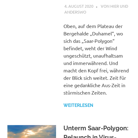
4. AUGUST 2020
STEPHAN
VON HIER UND
ANDERSWO
Oben, auf dem Plateau der
Bergehalde „Duhamel“, wo
sich das „Saar-Polygon“
befindet, weht der Wind
ungeschützt, unaufhaltsam
und immerwährend. Und
macht den Kopf frei, während
der Blick sich weitet. Zeit für
eine gedankliche Aus-Zeit in
stürmischen Zeiten.
WEITERLESEN
Unterm Saar-Polygon:
Relaunch in Virus-