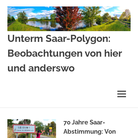
Zum
Inhalt
springen
Unterm Saar-Polygon:
Beobachtungen von hier
und anderswo
Beobachtungen
von
hier
MENÜ
und
anderswo
70 Jahre Saar-
Abstimmung: Von