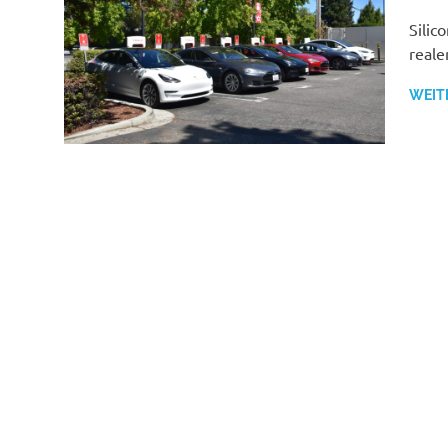
Silic
reale
WEIT