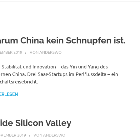
rum China kein Schnupfen ist.
ZEMBER 2019
STEPHAN
VON ANDERSWO
 Stabilität und Innovation – das Yin und Yang des
nen China. Drei Saar-Startups im Perlflussdelta – ein
chaftsreisebricht.
ERLESEN
ide Silicon Valley
OVEMBER 2019
STEPHAN
VON ANDERSWO