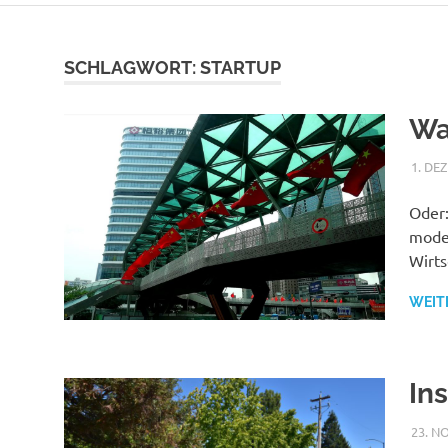
SCHLAGWORT:
STARTUP
Wa
1. DE
Oder:
moder
Wirts
WEIT
Ins
23. N