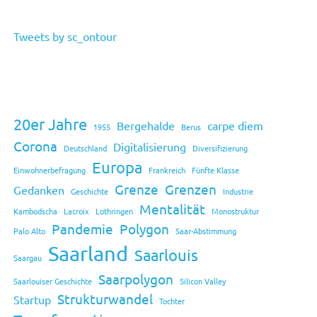
Tweets by sc_ontour
20er Jahre
Bergehalde
carpe diem
1955
Berus
Corona
Digitalisierung
Deutschland
Diversifizierung
Europa
Einwohnerbefragung
Frankreich
Fünfte Klasse
Grenze
Grenzen
Gedanken
Geschichte
Industrie
Mentalität
Kambodscha
Lacroix
Lothringen
Monostruktur
Pandemie
Polygon
Palo Alto
Saar-Abstimmung
Saarland
Saarlouis
Saargau
Saarpolygon
Saarlouiser Geschichte
Silicon Valley
Strukturwandel
Startup
Tochter