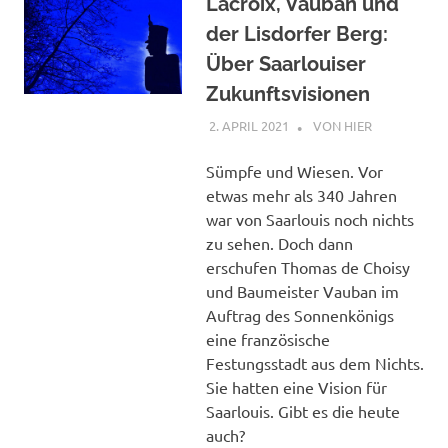
Lacroix, Vauban und
der Lisdorfer Berg:
Über Saarlouiser
Zukunftsvisionen
2. APRIL 2021
STEPHAN
VON HIER
Sümpfe und Wiesen. Vor
etwas mehr als 340 Jahren
war von Saarlouis noch nichts
zu sehen. Doch dann
erschufen Thomas de Choisy
und Baumeister Vauban im
Auftrag des Sonnenkönigs
eine französische
Festungsstadt aus dem Nichts.
Sie hatten eine Vision für
Saarlouis. Gibt es die heute
auch?