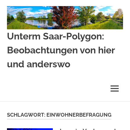
Zum
Inhalt
springen
Unterm Saar-Polygon:
Beobachtungen von hier
und anderswo
Beobachtungen
von
hier
MENÜ
und
anderswo
SCHLAGWORT:
EINWOHNERBEFRAGUNG