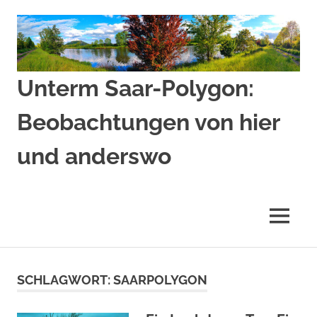
Zum
Inhalt
springen
Unterm Saar-Polygon:
Beobachtungen von hier
und anderswo
Beobachtungen
von
hier
MENÜ
und
anderswo
SCHLAGWORT:
SAARPOLYGON