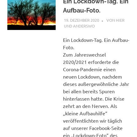
Ein Lockdown-Tag. Ein
Aufbau-Foto.
19. DEZEMBER 2020
STEPHAN
VON HIER
UND ANDERSWO
Ein Lockdown-Tag. Ein Aufbau-
Foto.
Zum Jahreswechsel
2020/2021 erforderte die
Corona-Pandemie einen
neuen Lockdown, nachdem
dieses außergewöhnliche Jahr
bei allen bereits Spuren
hinterlassen hatte. Die Krise
zehrt an den Nerven. Als
„kleine Aufbauhilfe“
veröffentlichten wir täglich
auf unserer Facebook-Seite
ein „Lockdown-Foto“ des