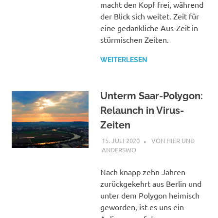
macht den Kopf frei, während
der Blick sich weitet. Zeit für
eine gedankliche Aus-Zeit in
stürmischen Zeiten.
WEITERLESEN
Unterm Saar-Polygon:
Relaunch in Virus-
Zeiten
15. JULI 2020
STEPHAN
VON HIER UND
ANDERSWO
Nach knapp zehn Jahren
zurückgekehrt aus Berlin und
unter dem Polygon heimisch
geworden, ist es uns ein