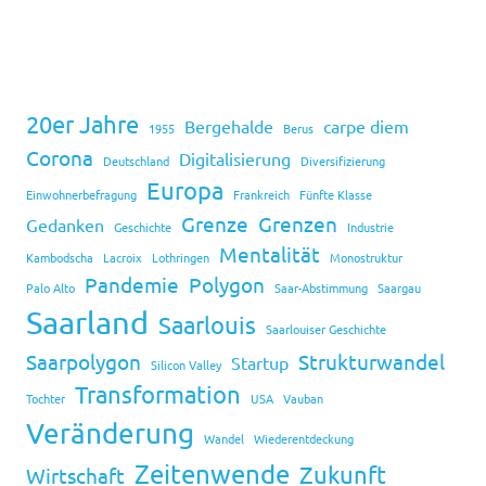
20er Jahre
Bergehalde
carpe diem
1955
Berus
Corona
Digitalisierung
Deutschland
Diversifizierung
Europa
Einwohnerbefragung
Frankreich
Fünfte Klasse
Grenze
Grenzen
Gedanken
Geschichte
Industrie
Mentalität
Kambodscha
Lacroix
Lothringen
Monostruktur
Pandemie
Polygon
Palo Alto
Saar-Abstimmung
Saargau
Saarland
Saarlouis
Saarlouiser Geschichte
Saarpolygon
Strukturwandel
Startup
Silicon Valley
Transformation
Tochter
USA
Vauban
Veränderung
Wandel
Wiederentdeckung
Zeitenwende
Zukunft
Wirtschaft