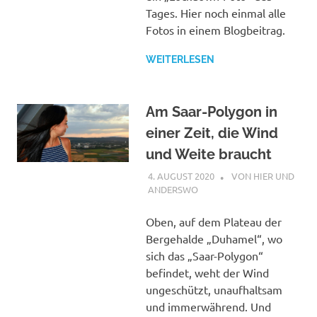
Tages. Hier noch einmal alle
Fotos in einem Blogbeitrag.
WEITERLESEN
Am Saar-Polygon in
einer Zeit, die Wind
und Weite braucht
4. AUGUST 2020
STEPHAN
VON HIER UND
ANDERSWO
Oben, auf dem Plateau der
Bergehalde „Duhamel“, wo
sich das „Saar-Polygon“
befindet, weht der Wind
ungeschützt, unaufhaltsam
und immerwährend. Und