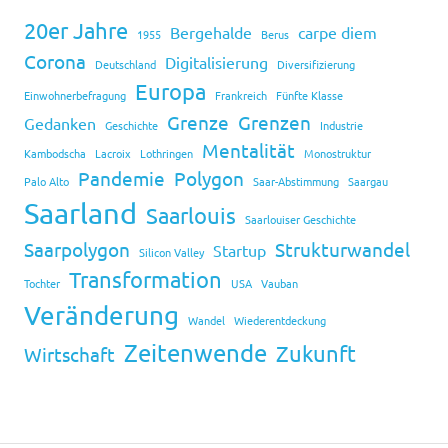
20er Jahre
Bergehalde
carpe diem
1955
Berus
Corona
Digitalisierung
Deutschland
Diversifizierung
Europa
Einwohnerbefragung
Frankreich
Fünfte Klasse
Grenze
Grenzen
Gedanken
Geschichte
Industrie
Mentalität
Kambodscha
Lacroix
Lothringen
Monostruktur
Pandemie
Polygon
Palo Alto
Saar-Abstimmung
Saargau
Saarland
Saarlouis
Saarlouiser Geschichte
Saarpolygon
Strukturwandel
Startup
Silicon Valley
Transformation
Tochter
USA
Vauban
Veränderung
Wandel
Wiederentdeckung
Zeitenwende
Zukunft
Wirtschaft