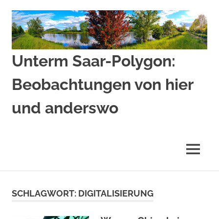
Zum
Inhalt
springen
Unterm Saar-Polygon:
Beobachtungen von hier
und anderswo
Beobachtungen
von
hier
MENÜ
und
anderswo
SCHLAGWORT:
DIGITALISIERUNG