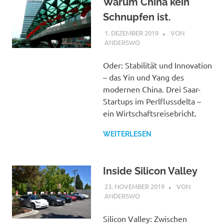
Warum China kein
Schnupfen ist.
1. DEZEMBER 2019
STEPHAN
VON
ANDERSWO
Oder: Stabilität und Innovation
– das Yin und Yang des
modernen China. Drei Saar-
Startups im Perlflussdelta –
ein Wirtschaftsreisebricht.
WEITERLESEN
Inside Silicon Valley
23. NOVEMBER 2019
STEPHAN
VON
ANDERSWO
Silicon Valley: Zwischen