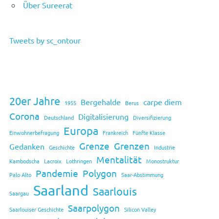
Über Sureerat
Tweets by sc_ontour
20er Jahre
Bergehalde
carpe diem
1955
Berus
Corona
Digitalisierung
Deutschland
Diversifizierung
Europa
Einwohnerbefragung
Frankreich
Fünfte Klasse
Grenze
Grenzen
Gedanken
Geschichte
Industrie
Mentalität
Kambodscha
Lacroix
Lothringen
Monostruktur
Pandemie
Polygon
Palo Alto
Saar-Abstimmung
Saarland
Saarlouis
Saargau
Saarpolygon
Saarlouiser Geschichte
Silicon Valley