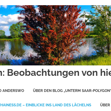
: Beobachtungen von hi
ND ANDERSWO
ÜBER DEN BLOG „UNTERM SAAR-POLYGON
THAINESS.DE – EINBLICKE INS LAND DES LÄCHELNS
ÜBER