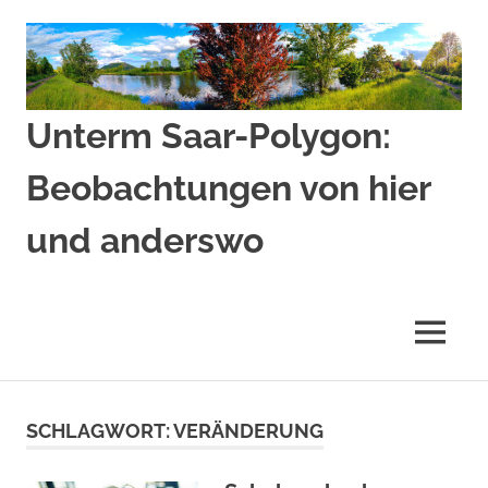
Zum
Inhalt
springen
Unterm Saar-Polygon:
Beobachtungen von hier
und anderswo
Beobachtungen
von
hier
MENÜ
und
anderswo
SCHLAGWORT:
VERÄNDERUNG