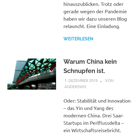
hinauszublicken. Trotz oder
gerade wegen der Pandemie
haben wir dazu unseren Blog
relauncht. Eine Einladung.
WEITERLESEN
Warum China kein
Schnupfen ist.
1. DEZEMBER 2019
STEPHAN
VON
ANDERSWO
Oder: Stabilität und Innovation
– das Yin und Yang des
modernen China. Drei Saar-
Startups im Perlflussdelta –
ein Wirtschaftsreisebricht.