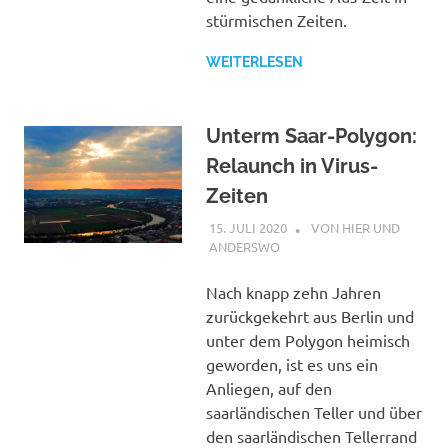
stürmischen Zeiten.
WEITERLESEN
Unterm Saar-Polygon:
Relaunch in Virus-
Zeiten
15. JULI 2020
STEPHAN
VON HIER UND
ANDERSWO
Nach knapp zehn Jahren
zurückgekehrt aus Berlin und
unter dem Polygon heimisch
geworden, ist es uns ein
Anliegen, auf den
saarländischen Teller und über
den saarländischen Tellerrand