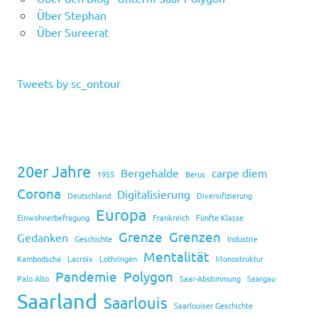
Über Stephan
Über Sureerat
Tweets by sc_ontour
20er Jahre
Bergehalde
carpe diem
1955
Berus
Corona
Digitalisierung
Deutschland
Diversifizierung
Europa
Einwohnerbefragung
Frankreich
Fünfte Klasse
Grenze
Grenzen
Gedanken
Geschichte
Industrie
Mentalität
Kambodscha
Lacroix
Lothringen
Monostruktur
Pandemie
Polygon
Palo Alto
Saar-Abstimmung
Saargau
Saarland
Saarlouis
Saarlouiser Geschichte