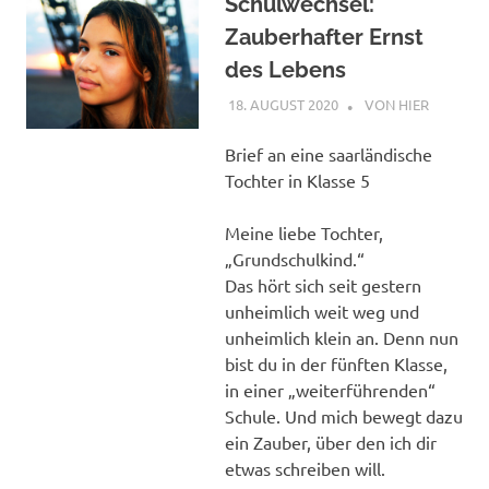
Schulwechsel:
Zauberhafter Ernst
des Lebens
18. AUGUST 2020
STEPHAN
VON HIER
Brief an eine saarländische
Tochter in Klasse 5
Meine liebe Tochter,
„Grundschulkind.“
Das hört sich seit gestern
unheimlich weit weg und
unheimlich klein an. Denn nun
bist du in der fünften Klasse,
in einer „weiterführenden“
Schule. Und mich bewegt dazu
ein Zauber, über den ich dir
etwas schreiben will.