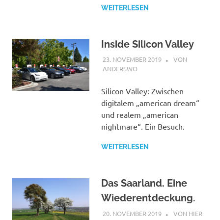
WEITERLESEN
Inside Silicon Valley
23. NOVEMBER 2019
STEPHAN
VON
ANDERSWO
Silicon Valley: Zwischen
digitalem „american dream“
und realem „american
nightmare“. Ein Besuch.
WEITERLESEN
Das Saarland. Eine
Wiederentdeckung.
20. NOVEMBER 2019
STEPHAN
VON HIER