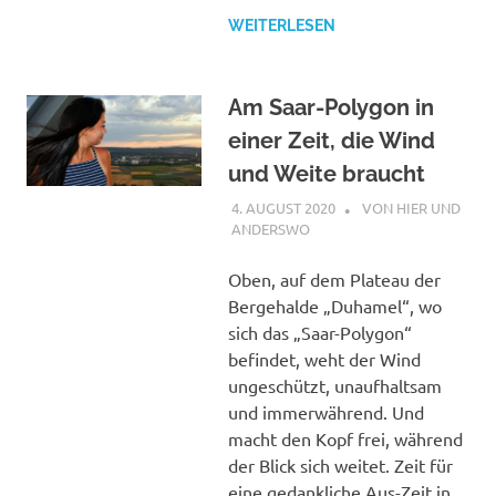
WEITERLESEN
Am Saar-Polygon in
einer Zeit, die Wind
und Weite braucht
4. AUGUST 2020
STEPHAN
VON HIER UND
ANDERSWO
Oben, auf dem Plateau der
Bergehalde „Duhamel“, wo
sich das „Saar-Polygon“
befindet, weht der Wind
ungeschützt, unaufhaltsam
und immerwährend. Und
macht den Kopf frei, während
der Blick sich weitet. Zeit für
eine gedankliche Aus-Zeit in