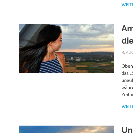
WEIT
Am
di
4. AU
Oben,
das „
unauf
währe
Zeit 
WEIT
Un