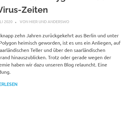
Virus-Zeiten
LI 2020
STEPHAN
VON HIER UND ANDERSWO
knapp zehn Jahren zurückgekehrt aus Berlin und unter
olygon heimisch geworden, ist es uns ein Anliegen, auf
aarländischen Teller und über den saarländischen
rrand hinauszublicken. Trotz oder gerade wegen der
mie haben wir dazu unseren Blog relauncht. Eine
dung.
ERLESEN