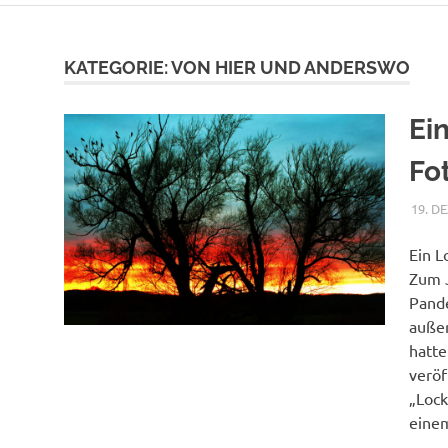
KATEGORIE:
VON HIER UND ANDERSWO
Ei
Fo
19. D
Ein L
Zum J
Pand
außer
hatte
veröf
„Lock
einem