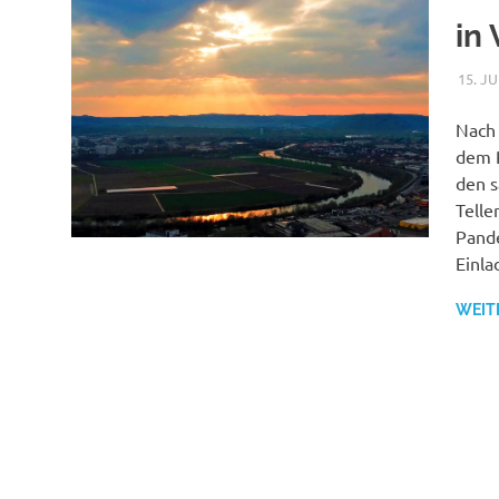
in 
15. JU
Nach 
dem P
den s
Telle
Pande
Einla
WEIT