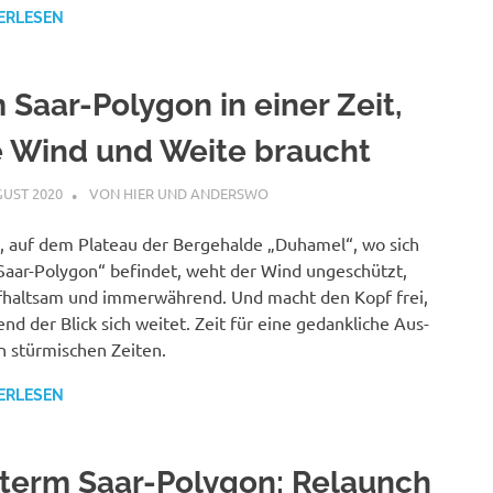
ERLESEN
 Saar-Polygon in einer Zeit,
e Wind und Weite braucht
GUST 2020
STEPHAN
VON HIER UND ANDERSWO
 auf dem Plateau der Bergehalde „Duhamel“, wo sich
Saar-Polygon“ befindet, weht der Wind ungeschützt,
haltsam und immerwährend. Und macht den Kopf frei,
nd der Blick sich weitet. Zeit für eine gedankliche Aus-
in stürmischen Zeiten.
ERLESEN
term Saar-Polygon: Relaunch