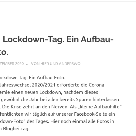
n Lockdown-Tag. Ein Aufbau-
to.
EZEMBER 2020
STEPHAN
VON HIER UND ANDERSWO
ockdown-Tag. Ein Aufbau-Foto.
ahreswechsel 2020/2021 erforderte die Corona-
emie einen neuen Lockdown, nachdem dieses
gewöhnliche Jahr bei allen bereits Spuren hinterlassen
. Die Krise zehrt an den Nerven. Als „kleine Aufbauhilfe“
fentlichten wir täglich auf unserer Facebook-Seite ein
down-Foto“ des Tages. Hier noch einmal alle Fotos in
 Blogbeitrag.