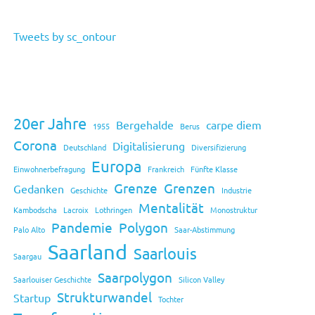
Tweets by sc_ontour
20er Jahre
Bergehalde
carpe diem
1955
Berus
Corona
Digitalisierung
Deutschland
Diversifizierung
Europa
Einwohnerbefragung
Frankreich
Fünfte Klasse
Grenze
Grenzen
Gedanken
Geschichte
Industrie
Mentalität
Kambodscha
Lacroix
Lothringen
Monostruktur
Pandemie
Polygon
Palo Alto
Saar-Abstimmung
Saarland
Saarlouis
Saargau
Saarpolygon
Saarlouiser Geschichte
Silicon Valley
Strukturwandel
Startup
Tochter