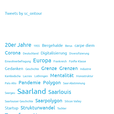
Tweets by sc_ontour
20er Jahre
Bergehalde
carpe diem
1955
Berus
Corona
Digitalisierung
Deutschland
Diversifizierung
Europa
Einwohnerbefragung
Frankreich
Fünfte Klasse
Grenze
Grenzen
Gedanken
Geschichte
Industrie
Mentalität
Kambodscha
Lacroix
Lothringen
Monostruktur
Pandemie
Polygon
Palo Alto
Saar-Abstimmung
Saarland
Saarlouis
Saargau
Saarpolygon
Saarlouiser Geschichte
Silicon Valley
Strukturwandel
Startup
Tochter