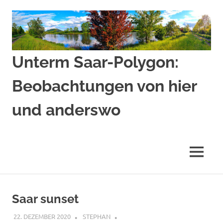
Zum
Inhalt
springen
Unterm Saar-Polygon:
Beobachtungen von hier
und anderswo
Beobachtungen
von
hier
MENÜ
und
anderswo
Saar sunset
22. DEZEMBER 2020
STEPHAN