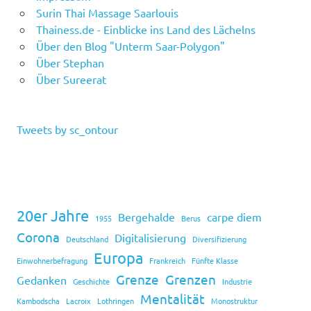
Surin Thai Massage Saarlouis
Thainess.de - Einblicke ins Land des Lächelns
Über den Blog "Unterm Saar-Polygon"
Über Stephan
Über Sureerat
Tweets by sc_ontour
20er Jahre
Bergehalde
carpe diem
1955
Berus
Corona
Digitalisierung
Deutschland
Diversifizierung
Europa
Einwohnerbefragung
Frankreich
Fünfte Klasse
Grenze
Grenzen
Gedanken
Geschichte
Industrie
Mentalität
Kambodscha
Lacroix
Lothringen
Monostruktur