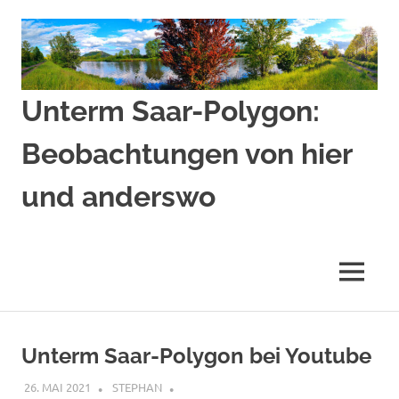
Zum
Inhalt
springen
Unterm Saar-Polygon:
Beobachtungen von hier
und anderswo
Beobachtungen
von
hier
MENÜ
und
anderswo
Unterm Saar-Polygon bei Youtube
26. MAI 2021
STEPHAN