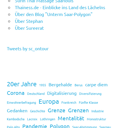
Surin Thai Massage Saarlouis
Thainess.de - Einblicke ins Land des Lächelns
Über den Blog "Unterm Saar-Polygon"
Über Stephan
Über Sureerat
Tweets by sc_ontour
20er Jahre
Bergehalde
carpe diem
1955
Berus
Corona
Digitalisierung
Deutschland
Diversifizierung
Europa
Einwohnerbefragung
Frankreich
Fünfte Klasse
Grenze
Grenzen
Gedanken
Geschichte
Industrie
Mentalität
Kambodscha
Lacroix
Lothringen
Monostruktur
Pandemie
Polygon
Palo Alto
Saar-Abstimmung
Saargau