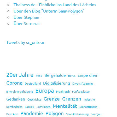
Thainess.de - Einblicke ins Land des Lächelns
Über den Blog "Unterm Saar-Polygon"
Über Stephan
Über Sureerat
Tweets by sc_ontour
20er Jahre
Bergehalde
carpe diem
1955
Berus
Corona
Digitalisierung
Deutschland
Diversifizierung
Europa
Einwohnerbefragung
Frankreich
Fünfte Klasse
Grenze
Grenzen
Gedanken
Geschichte
Industrie
Mentalität
Kambodscha
Lacroix
Lothringen
Monostruktur
Pandemie
Polygon
Palo Alto
Saar-Abstimmung
Saargau