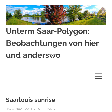
Zum
Inhalt
springen
Unterm Saar-Polygon:
Beobachtungen von hier
und anderswo
Beobachtungen
von
hier
MENÜ
und
anderswo
Saarlouis sunrise
10. JANUAR 2021
STEPHAN