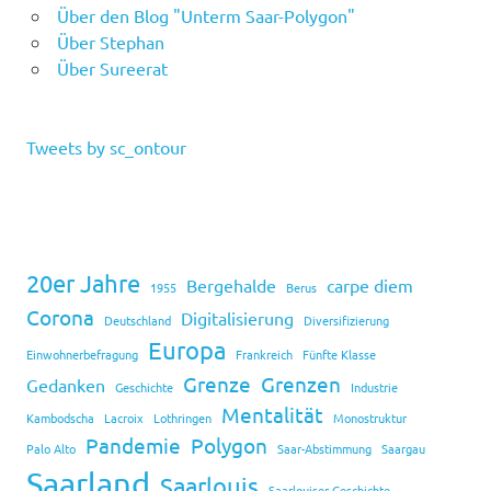
Über den Blog "Unterm Saar-Polygon"
Über Stephan
Über Sureerat
Tweets by sc_ontour
20er Jahre
Bergehalde
carpe diem
1955
Berus
Corona
Digitalisierung
Deutschland
Diversifizierung
Europa
Einwohnerbefragung
Frankreich
Fünfte Klasse
Grenze
Grenzen
Gedanken
Geschichte
Industrie
Mentalität
Kambodscha
Lacroix
Lothringen
Monostruktur
Pandemie
Polygon
Palo Alto
Saar-Abstimmung
Saargau
Saarland
Saarlouis
Saarlouiser Geschichte