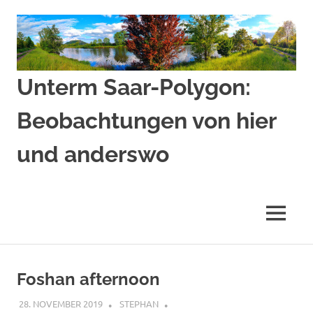
Zum
Inhalt
springen
Unterm Saar-Polygon:
Beobachtungen von hier
und anderswo
Beobachtungen
von
hier
MENÜ
und
anderswo
Foshan afternoon
28. NOVEMBER 2019
STEPHAN