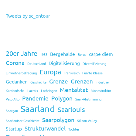
Tweets by sc_ontour
20er Jahre
Bergehalde
carpe diem
1955
Berus
Corona
Digitalisierung
Deutschland
Diversifizierung
Europa
Einwohnerbefragung
Frankreich
Fünfte Klasse
Grenze
Grenzen
Gedanken
Geschichte
Industrie
Mentalität
Kambodscha
Lacroix
Lothringen
Monostruktur
Pandemie
Polygon
Palo Alto
Saar-Abstimmung
Saarland
Saarlouis
Saargau
Saarpolygon
Saarlouiser Geschichte
Silicon Valley
Strukturwandel
Startup
Tochter