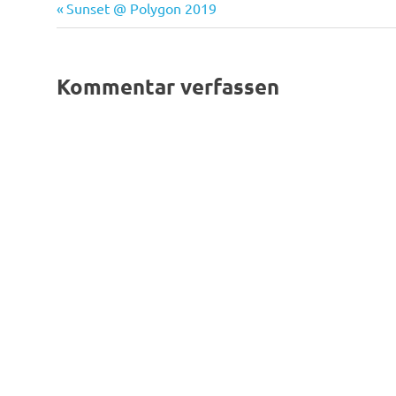
Vorheriger
Beitragsnavigation
Sunset @ Polygon 2019
Beitrag:
Kommentar verfassen