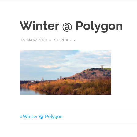
Winter @ Polygon
18. MÄRZ 2020
STEPHAN
Vorheriger
Beitragsnavigation
Winter @ Polygon
Beitrag: