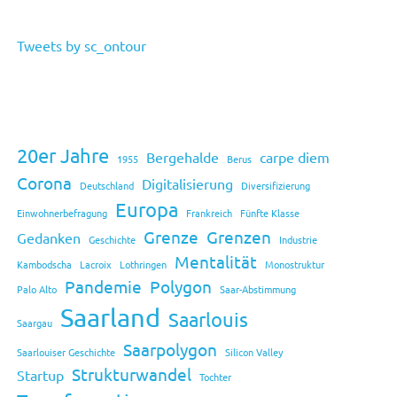
Tweets by sc_ontour
20er Jahre
Bergehalde
carpe diem
1955
Berus
Corona
Digitalisierung
Deutschland
Diversifizierung
Europa
Einwohnerbefragung
Frankreich
Fünfte Klasse
Grenze
Grenzen
Gedanken
Geschichte
Industrie
Mentalität
Kambodscha
Lacroix
Lothringen
Monostruktur
Pandemie
Polygon
Palo Alto
Saar-Abstimmung
Saarland
Saarlouis
Saargau
Saarpolygon
Saarlouiser Geschichte
Silicon Valley
Strukturwandel
Startup
Tochter