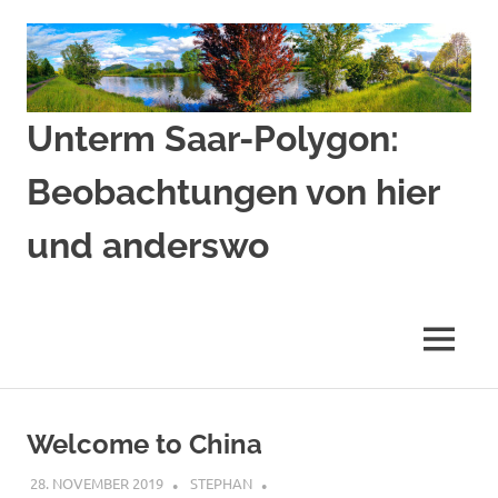
Zum
Inhalt
springen
Unterm Saar-Polygon:
Beobachtungen von hier
und anderswo
Beobachtungen
von
hier
MENÜ
und
anderswo
Welcome to China
28. NOVEMBER 2019
STEPHAN