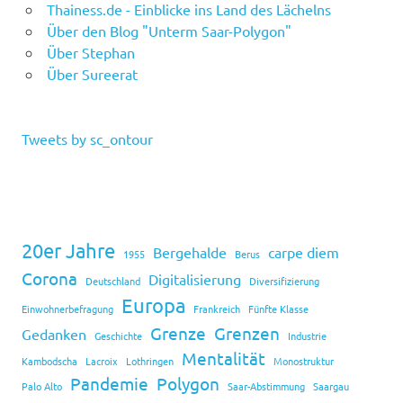
Thainess.de - Einblicke ins Land des Lächelns
Über den Blog "Unterm Saar-Polygon"
Über Stephan
Über Sureerat
Tweets by sc_ontour
20er Jahre
Bergehalde
carpe diem
1955
Berus
Corona
Digitalisierung
Deutschland
Diversifizierung
Europa
Einwohnerbefragung
Frankreich
Fünfte Klasse
Grenze
Grenzen
Gedanken
Geschichte
Industrie
Mentalität
Kambodscha
Lacroix
Lothringen
Monostruktur
Pandemie
Polygon
Palo Alto
Saar-Abstimmung
Saargau