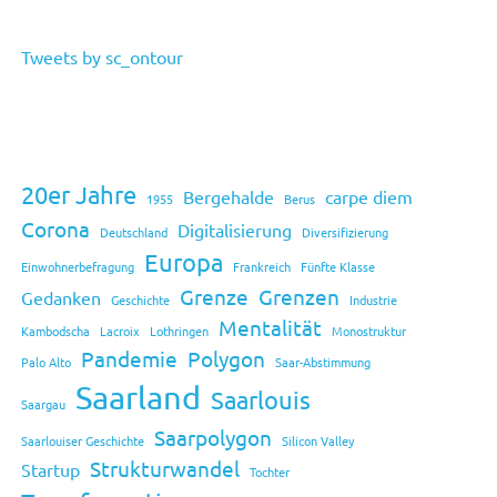
Tweets by sc_ontour
20er Jahre
Bergehalde
carpe diem
1955
Berus
Corona
Digitalisierung
Deutschland
Diversifizierung
Europa
Einwohnerbefragung
Frankreich
Fünfte Klasse
Grenze
Grenzen
Gedanken
Geschichte
Industrie
Mentalität
Kambodscha
Lacroix
Lothringen
Monostruktur
Pandemie
Polygon
Palo Alto
Saar-Abstimmung
Saarland
Saarlouis
Saargau
Saarpolygon
Saarlouiser Geschichte
Silicon Valley
Strukturwandel
Startup
Tochter