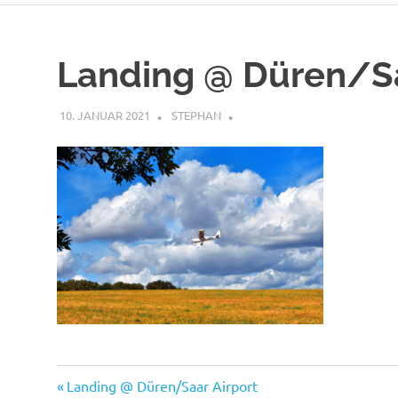
Landing @ Düren/Sa
10. JANUAR 2021
STEPHAN
Vorheriger
Beitragsnavigation
Landing @ Düren/Saar Airport